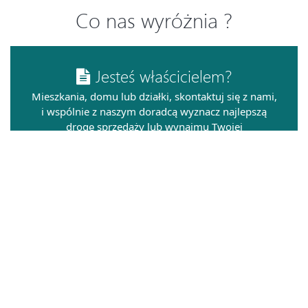
Co nas wyróżnia ?
Jesteś właścicielem?
Mieszkania, domu lub działki, skontaktuj się z nami,
i wspólnie z naszym doradcą wyznacz najlepszą
drogę sprzedaży lub wynajmu Twojej
nieruchomości.
Poszukujesz?
Biura, lokalu, magazynu do wynajęcia, a może
chcesz zainwestować w nieruchomości komercyjne.
Skontaktuj się z nami, a my pomożemy Ci w całym
procesie.