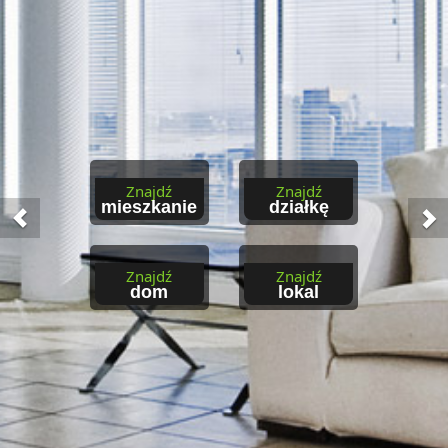
Znajdź
Znajdź
mieszkanie
działkę
Znajdź
Znajdź
dom
lokal